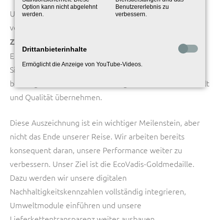
Option kann nicht abgelehnt
Benutzererlebnis zu
Unsere Kunden erwarten verlässliche und
werden.
verbessern.
verantwortungsvolle Partner. Die
ECOVADIS-
zeigt, dass CIBORIUS diese
ZERTIFIZIERUNG
Drittanbieterinhalte
Erwartungen nicht nur erfüllt, sondern übertrifft. Die
Ermöglicht die Anzeige von YouTube-Videos.
Silbermedaille macht unser Engagement sichtbar und
bestätigt, dass wir Verantwortung für Menschen, Umwelt
und Qualität übernehmen.
Diese Auszeichnung ist ein wichtiger Meilenstein, aber
nicht das Ende unserer Reise. Wir arbeiten bereits
konsequent daran, unsere Performance weiter zu
verbessern. Unser Ziel ist die EcoVadis-Goldmedaille.
Dazu werden wir unsere digitalen
Nachhaltigkeitskennzahlen vollständig integrieren,
Umweltmodule einführen und unsere
Lieferkettentransparenz weiter ausbauen.