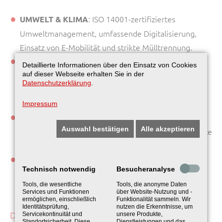
: ISO 14001-zertifiziertes
UMWELT & KLIMA
Umweltmanagement, umfassende Digitalisierung,
Einsatz von E-Mobilität und strikte Mülltrennung.
: ISO 45001-zertifizierter
ARBEITS & SOZIALES
Detaillierte Informationen über den Einsatz von Cookies
auf dieser Webseite erhalten Sie in der
Arbeits- und Gesundheitsschutz, interne Programme
Datenschutzerklärung
.
zur Mitarbeiterentwicklung und Schulung durch
unsere Akademie DASM.
Impressum
: ISO 9001-zertifiziertes
ETHISCHES HANDELN
Auswahl bestätigen
Alle akzeptieren
Qualitätsmanagement, klare Richtlinien zu Compliance
und ethischer Lieferkette.
: Integration von
NACHHALTIGE BESCHAFFUNG
Technisch notwendig
Besucheranalyse
Nachhaltigkeitskriterien in Lieferverträge und
Tools, die wesentliche
Tools, die anonyme Daten
Bevorzugung regionaler Anbieter.
Services und Funktionen
über Website-Nutzung und -
ermöglichen, einschließlich
Funktionalität sammeln. Wir
Identitätsprüfung,
nutzen die Erkenntnisse, um
DIREKTER MEHRWERT FÜR UNSERE KUNDEN
Servicekontinuität und
unsere Produkte,
Standortsicherheit. Diese
Dienstleistungen und das