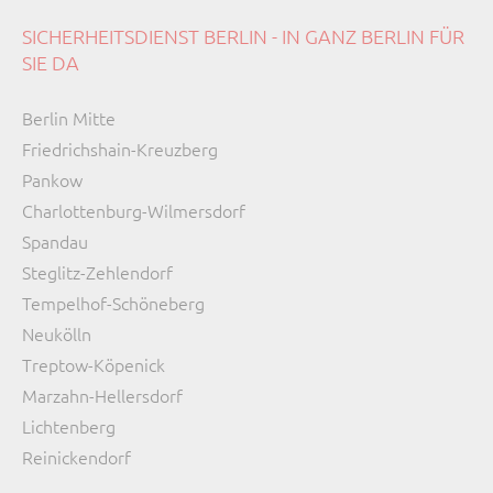
SICHERHEITSDIENST BERLIN - IN GANZ BERLIN FÜR
SIE DA
Navigation
Berlin Mitte
überspringen
Friedrichshain-Kreuzberg
Pankow
Charlottenburg-Wilmersdorf
Spandau
Steglitz-Zehlendorf
Tempelhof-Schöneberg
Neukölln
Treptow-Köpenick
Marzahn-Hellersdorf
Lichtenberg
Reinickendorf