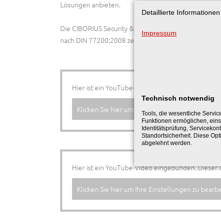
Lösungen anbieten.
Detaillierte Informatione
Die CIBORIUS Security & Service Solutions Berlin Gm
Impressum
nach DIN 77200:2008 zertifiziert - unsere Dienste führ
Hier ist ein YouTube-Video eingebunden. Dieser I
Technisch notwendig
Klicken Sie hier um Ihre Einstellungen zu bearbe
Tools, die wesentliche Servic
Funktionen ermöglichen, eins
Identitätsprüfung, Servicekont
Standortsicherheit. Diese Opt
abgelehnt werden.
Hier ist ein YouTube-Video eingebunden. Dieser I
Klicken Sie hier um Ihre Einstellungen zu bearbe