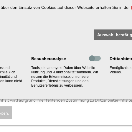
n über den Einsatz von Cookies auf dieser Webseite erhalten Sie in der
bH ist nach ISO 9001:2008 und
en zu Ihrer Sicherheit.
Auswahl bestäti
nhalt wird aufgrund Ihrer fehlenden Zustimmung zu Drittanbieter-Inhalte
Besucheranalyse
Drittanbiet
iten.
es und
Tools, die anonyme Daten über Website-
Ermöglicht d
chließlich
Nutzung und -Funktionalität sammeln. Wir
Videos.
inuität und
nutzen die Erkenntnisse, um unsere
ion kann nicht
Produkte, Dienstleistungen und das
Benutzererlebnis zu verbessern.
nhalt wird aufgrund Ihrer fehlenden Zustimmung zu Drittanbieter-Inhalte
iten.