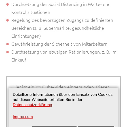
Durchsetzung des Social Distancing in Warte- und
Kontrollsituationen
Regelung des bevorzugten Zugangs zu definierten
Bereichen (z. B. Supermärkte, gesundheitliche
Einrichtungen)
Gewährleistung der Sicherheit von Mitarbeitern
Durchsetzung von etwaigen Rationierungen, z. B. im
Einkauf
Hier ist ein YouTube-Video eingebunden. Dieser
Inhalt wird aufgrund Ihrer fehlenden Zustimmung
Detaillierte Informationen über den Einsatz von Cookies
auf dieser Webseite erhalten Sie in der
zu Drittanbieter-Inhalten nicht angezeigt.
Datenschutzerklärung
.
Klicken Sie hier um Ihre Einstellungen zu
Impressum
bearbeiten.