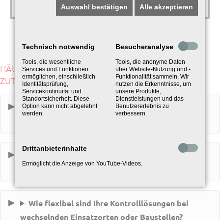
Auswahl bestätigen
Alle akzeptieren
Technisch notwendig
Besucheranalyse
Tools, die wesentliche
Tools, die anonyme Daten
HÄUFIGE FRAGEN ZU PROFESSIONELLEN
Services und Funktionen
über Website-Nutzung und -
ermöglichen, einschließlich
Funktionalität sammeln. Wir
ZUTRITTSKONTROLLEN
Identitätsprüfung,
nutzen die Erkenntnisse, um
Servicekontinuität und
unsere Produkte,
Standortsicherheit. Diese
Dienstleistungen und das
Wie stellen Sie sicher, dass nur berechtigte
Option kann nicht abgelehnt
Benutzererlebnis zu
werden.
verbessern.
Personen Zugang erhalten?
Drittanbieterinhalte
Sind Ihre Zutrittskontrollen auch bei großen
Ermöglicht die Anzeige von YouTube-Videos.
Menschenmengen zuverlässig?
Wie flexibel sind Ihre Kontrolllösungen bei
wechselnden Einsatzorten oder Baustellen?