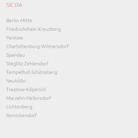
SIE DA
Navigation
Berlin Mitte
überspringen
Friedrichshain-Kreuzberg
Pankow
Charlottenburg-Wilmersdorf
Spandau
Steglitz-Zehlendorf
Tempelhof-Schöneberg
Neukölln
Treptow-Köpenick
Marzahn-Hellersdorf
Lichtenberg
Reinickendorf