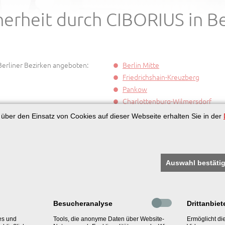
herheit durch CIBORIUS in Be
Berliner Bezirken angeboten:
Berlin Mitte
Friedrichshain-Kreuzberg
Pankow
Charlottenburg-Wilmersdorf
Spandau
n über den Einsatz von Cookies auf dieser Webseite erhalten Sie in der
Steglitz-Zehlendorf
Tempelhof-Schöneberg
Neukölln
Treptow-Köpenick
Auswahl bestäti
Marzahn-Hellersdorf
Lichtenberg
Reinickendorf
Besucheranalyse
Drittanbiet
es und
Tools, die anonyme Daten über Website-
Ermöglicht d