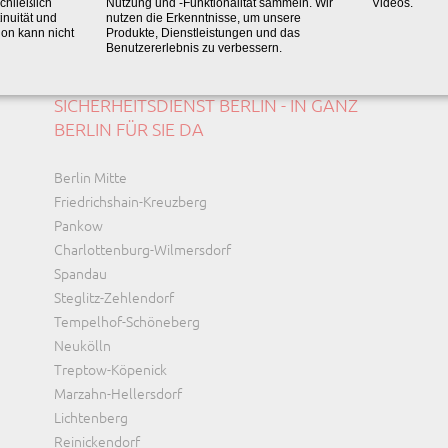
chließlich
Nutzung und -Funktionalität sammeln. Wir
Videos.
inuität und
nutzen die Erkenntnisse, um unsere
ion kann nicht
Produkte, Dienstleistungen und das
Benutzererlebnis zu verbessern.
SICHERHEITSDIENST BERLIN - IN GANZ
BERLIN FÜR SIE DA
Navigation
Berlin Mitte
überspringen
Friedrichshain-Kreuzberg
Pankow
Charlottenburg-Wilmersdorf
Spandau
Steglitz-Zehlendorf
Tempelhof-Schöneberg
Neukölln
Treptow-Köpenick
Marzahn-Hellersdorf
Lichtenberg
Reinickendorf